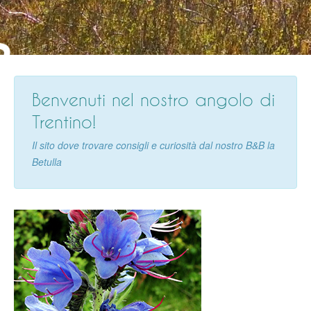
Camera Quercia
Appartamento
Prezzi
Prenota
Benvenuti nel nostro angolo di
Gallery
Trentino!
Da Vedere
Il sito dove trovare consigli e curiosità dal nostro B&B la
Contatti
Betulla
Blog
TrustYou