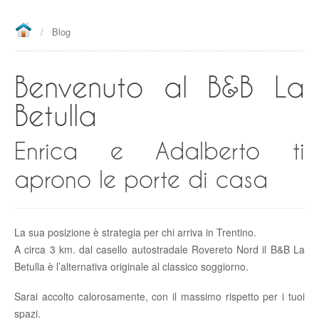
Chambre Quercia
Appartement
/
Blog
Prix
Benvenuto al B&B La
Réservation
Betulla
Galerie
Pour Voir
Enrica e Adalberto ti
Contacts
aprono le porte di casa
Blog
TrustYou
La sua posizione è strategia per chi arriva in Trentino.
A circa 3 km. dal casello autostradale Rovereto Nord il B&B La
Betulla è l’alternativa originale al classico soggiorno.
Sarai accolto calorosamente, con il massimo rispetto per i tuoi
spazi.