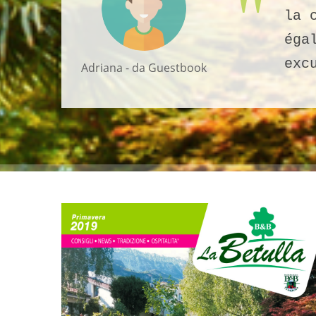
la 
éga
exc
Adriana - da Guestbook